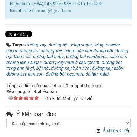
Điện thoại: (+84) 243.9950.988 - 0915.17.6006
Email: saleducminh@gmail.com
Tags:
Đường xay
,
đường bột
,
icing sugar
,
icing
,
powder
sugar
,
duong bot
,
duong xay
,
công thức làm đường bột
,
đường
bột biên hoà
,
đường bột abby
,
đường bột wordpress
,
cách làm
đường icing sugar
,
đường xay mua ở đâu tphcm
,
đường bột
tiếng anh là gì
,
bột nở
,
đường xay biên hòa
,
đường xay abby
,
đường xay lam sơn
,
đường bột beemart
,
đồ làm bánh
Tổng số điểm của bài viết là: 20 trong 4 đánh giá
Xếp hạng:
5
-
4
phiếu bầu
Click để đánh giá bài viết
Ý kiến bạn đọc
Ẩn/Hiện ý kiến