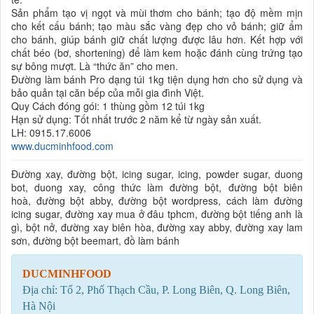
Sản phẩm tạo vị ngọt và mùi thơm cho bánh; tạo độ mềm mịn
cho kết cấu bánh; tạo màu sắc vàng đẹp cho vỏ bánh; giữ ẩm
cho bánh, giúp bánh giữ chất lượng được lâu hơn. Kết hợp với
chất béo (bơ, shortening) để làm kem hoặc đánh cùng trứng tạo
sự bông mượt. Là “thức ăn” cho men.
Đường làm bánh Pro dạng túi 1kg tiện dụng hơn cho sử dụng và
bảo quản tại căn bếp của mỗi gia đình Việt.
Quy Cách đóng gói: 1 thùng gồm 12 túi 1kg
Hạn sử dụng: Tốt nhất trước 2 năm kể từ ngày sản xuất.
LH: 0915.17.6006
www.ducminhfood.com
Đường xay, đường bột, icing sugar, icing, powder sugar, duong
bot, duong xay, công thức làm đường bột, đường bột biên
hoà, đường bột abby, đường bột wordpress, cách làm đường
icing sugar, đường xay mua ở đâu tphcm, đường bột tiếng anh là
gì, bột nở, đường xay biên hòa, đường xay abby, đường xay lam
sơn, đường bột beemart, đồ làm bánh
DUCMINHFOOD
Địa chỉ: Tổ 2, Phố Thạch Cầu, P. Long Biên, Q. Long Biên,
Hà Nội