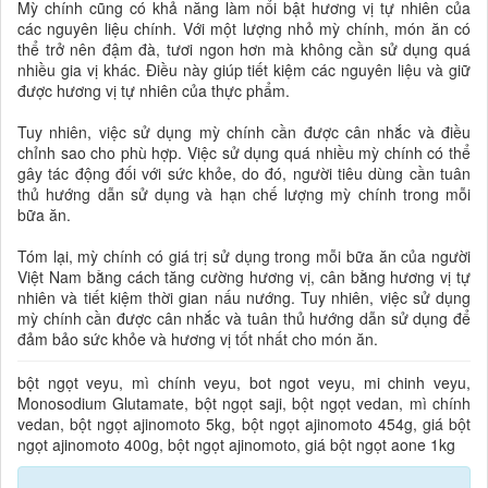
Mỳ chính cũng có khả năng làm nổi bật hương vị tự nhiên của
các nguyên liệu chính. Với một lượng nhỏ mỳ chính, món ăn có
thể trở nên đậm đà, tươi ngon hơn mà không cần sử dụng quá
nhiều gia vị khác. Điều này giúp tiết kiệm các nguyên liệu và giữ
được hương vị tự nhiên của thực phẩm.
Tuy nhiên, việc sử dụng mỳ chính cần được cân nhắc và điều
chỉnh sao cho phù hợp. Việc sử dụng quá nhiều mỳ chính có thể
gây tác động đối với sức khỏe, do đó, người tiêu dùng cần tuân
thủ hướng dẫn sử dụng và hạn chế lượng mỳ chính trong mỗi
bữa ăn.
Tóm lại, mỳ chính có giá trị sử dụng trong mỗi bữa ăn của người
Việt Nam bằng cách tăng cường hương vị, cân bằng hương vị tự
nhiên và tiết kiệm thời gian nấu nướng. Tuy nhiên, việc sử dụng
mỳ chính cần được cân nhắc và tuân thủ hướng dẫn sử dụng để
đảm bảo sức khỏe và hương vị tốt nhất cho món ăn.
bột ngọt veyu, mì chính veyu, bot ngot veyu, mi chinh veyu,
Monosodium Glutamate, bột ngọt saji, bột ngọt vedan, mì chính
vedan, bột ngọt ajinomoto 5kg, bột ngọt ajinomoto 454g, giá bột
ngọt ajinomoto 400g, bột ngọt ajinomoto, giá bột ngọt aone 1kg