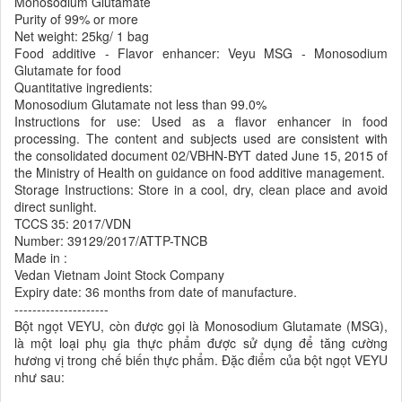
Monosodium Glutamate
Purity of 99% or more
Net weight: 25kg/ 1 bag
Food additive - Flavor enhancer: Veyu MSG - Monosodium
Glutamate for food
Quantitative ingredients:
Monosodium Glutamate not less than 99.0%
Instructions for use: Used as a flavor enhancer in food
processing. The content and subjects used are consistent with
the consolidated document 02/VBHN-BYT dated June 15, 2015 of
the Ministry of Health on guidance on food additive management.
Storage Instructions: Store in a cool, dry, clean place and avoid
direct sunlight.
TCCS 35: 2017/VDN
Number: 39129/2017/ATTP-TNCB
Made in :
Vedan Vietnam Joint Stock Company
Expiry date: 36 months from date of manufacture.
---------------------
Bột ngọt VEYU, còn được gọi là Monosodium Glutamate (MSG),
là một loại phụ gia thực phẩm được sử dụng để tăng cường
hương vị trong chế biến thực phẩm. Đặc điểm của bột ngọt VEYU
như sau: