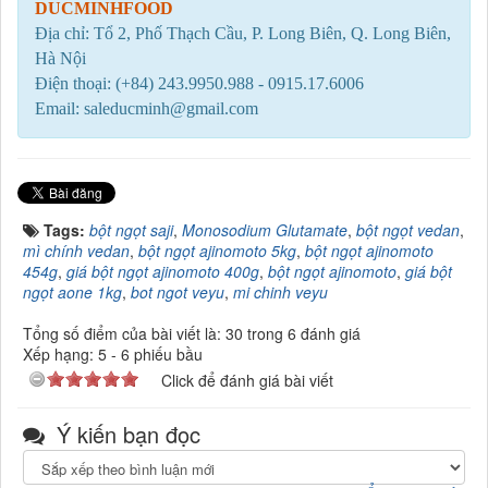
DUCMINHFOOD
Địa chỉ: Tổ 2, Phố Thạch Cầu, P. Long Biên, Q. Long Biên,
Hà Nội
Điện thoại: (+84) 243.9950.988 - 0915.17.6006
Email: saleducminh@gmail.com
Tags:
bột ngọt saji
,
Monosodium Glutamate
,
bột ngọt vedan
,
mì chính vedan
,
bột ngọt ajinomoto 5kg
,
bột ngọt ajinomoto
454g
,
giá bột ngọt ajinomoto 400g
,
bột ngọt ajinomoto
,
giá bột
ngọt aone 1kg
,
bot ngot veyu
,
mi chinh veyu
Tổng số điểm của bài viết là: 30 trong 6 đánh giá
Xếp hạng:
5
-
6
phiếu bầu
Click để đánh giá bài viết
Ý kiến bạn đọc