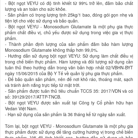
- Bột ngọt VEYU có độ tinh khiết từ 99% trở lên, đảm bảo chất
lượng và an toàn cho sức khỏe.
- Sản phẩm có trọng lượng tịnh 25kg/1 bao, đóng gói gọn nhẹ và
tiện lợi cho việc sử dụng và bảo quản.
- Bột ngọt VEYU - Monosodium Glutamate là một phụ gia thực
phẩm chất điều vị, chủ yếu được sử dụng trong việc gia vị thực
phẩm.
- Thành phần định lượng của sản phẩm đảm bảo hàm lượng
Monosodium Glutamate không thấp hơn 99,0%.
- Hướng dẫn sử dụng bột ngọt VEYU: Sử dụng làm chất điều vị
trong chế biến thực phẩm. Hàm lượng và đối tượng sử dụng cần
tuân thủ theo hướng dẫn trong văn bản hợp nhất 02/VBHN-BYT
ngày 15/06/2015 của Bộ Y Tế về quản lý phụ gia thực phẩm.
- Để bảo quản sản phẩm, nên để nơi khô ráo, thoáng mát, sạch
và tránh ánh nắng trực tiếp từ mặt trời.
- Sản phẩm được tuân thủ tiêu chuẩn TCCS 35: 2017/VDN và có
số: 39129/2017/ATTP-TNCB.
- Bột ngọt VEYU được sản xuất tại Công ty Cổ phần hữu hạn
Vedan Việt Nam.
- Hạn sử dụng của sản phẩm là 36 tháng kể từ ngày sản xuất.
Tóm lại, bột ngọt VEYU - Monosodium Glutamate là một phụ gia
thực phẩm được sử dụng để tăng cường hương vị trong chế biến
thực phẩm. Với độ tinh khiết cao, hướng dẫn sử dụng và bảo