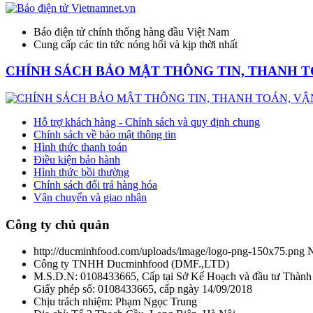
Báo điện tử chính thống hàng đầu Việt Nam
Cung cấp các tin tức nóng hổi và kịp thời nhất
CHÍNH SÁCH BẢO MẬT THÔNG TIN, THANH T
Hỗ trợ khách hàng - Chính sách và quy định chung
Chính sách về bảo mật thông tin
Hình thức thanh toán
Điều kiện bảo hành
Hình thức bồi thường
Chính sách đổi trả hàng hóa
Vận chuyển và giao nhận
Công ty chủ quản
http://ducminhfood.com/uploads/image/logo-png-150x75.png
Công ty TNHH Ducminhfood
(
DMF.,LTD
)
M.S.D.N: 0108433665, Cấp tại Sở Kế Hoạch và đầu tư Thành
Giấy phép số: 0108433665, cấp ngày 14/09/2018
Chịu trách nhiệm:
Phạm Ngọc Trung