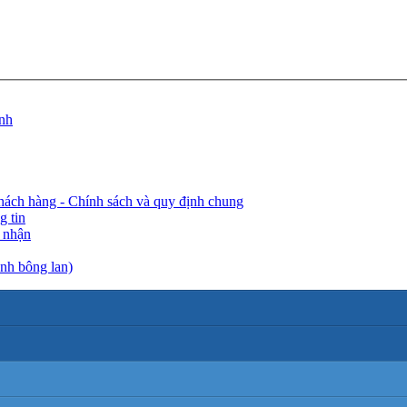
ánh
hách hàng - Chính sách và quy định chung
g tin
 nhận
nh bông lan)