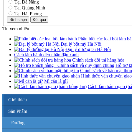
Tại Đà Nằng
Tại Quảng Ninh
Tại Hải Phòng
Tin xem nhiều
Phân biệt các loại bột làm b
Đại lý bột mỳ Hà Nội
Đại lý đường tại Hà Nội
Cách làm bánh dẻo nhân đậu xanh
Chính sách đổi trả hàng hóa
Hỗ trợ k
Chính sách về bảo mật thôn
Hình thức vận chuyển giao
Mì căn là gì?
Cách làm bánh gato (bá
Giới thiệu
Sản Phẩm
Đường