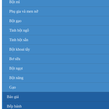
Bột mì
Phụ gia và men nở
Bột gạo
Tinh bột ngô
Tinh bột sắn
Bột khoai tây
Bơ sữa
Bột ngọt
Bột năng
Gạo
Báo giá
Bếp bánh