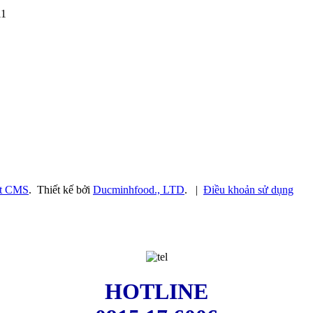
11
t CMS
.
Thiết kế bởi
Ducminhfood., LTD
.
|
Điều khoản sử dụng
HOTLINE