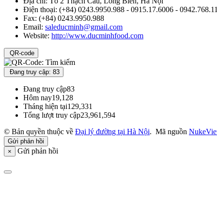
Địa chỉ:
Tổ 2 Thạch Cầu, Long Biên, Hà Nội
Điện thoại:
(+84) 0243.9950.988 - 0915.17.6006 - 0942.768.1
Fax:
(+84) 0243.9950.988
Email:
saleducminh@gmail.com
Website:
http://www.ducminhfood.com
QR-code
Đang truy cập: 83
Đang truy cập
83
Hôm nay
19,128
Tháng hiện tại
129,331
Tổng lượt truy cập
23,961,594
© Bản quyền thuộc về
Đại lý đường tại Hà Nội
.
Mã nguồn
NukeVie
Gửi phản hồi
Gửi phản hồi
×