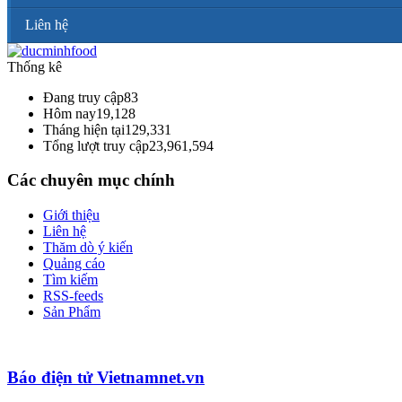
Liên hệ
Thống kê
Đang truy cập
83
Hôm nay
19,128
Tháng hiện tại
129,331
Tổng lượt truy cập
23,961,594
Các chuyên mục chính
Giới thiệu
Liên hệ
Thăm dò ý kiến
Quảng cáo
Tìm kiếm
RSS-feeds
Sản Phẩm
Báo điện tử Vietnamnet.vn