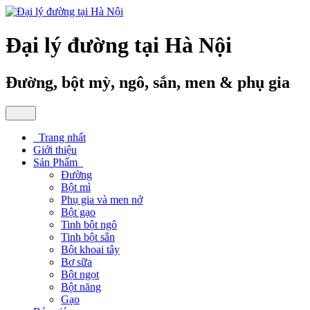
Đại lý đường tại Hà Nội
Đường, bột mỳ, ngô, sắn, men & phụ gia
Trang nhất
Giới thiệu
Sản Phẩm
Đường
Bột mì
Phụ gia và men nở
Bột gạo
Tinh bột ngô
Tinh bột sắn
Bột khoai tây
Bơ sữa
Bột ngọt
Bột năng
Gạo