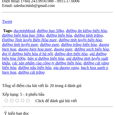
Điện thoại: (+84) 243.9950.988 - 0915.17.6006
Email: saleducminh@gmail.com
Tweet
Tags:
ducminhfood
,
đường bao 50kg
,
đường ăn kiêng biên hòa
,
đường biên hòa bao 50kg
,
đường biên hòa
,
đường kính trắng
,
Đường Tinh luyện Biên Hòa pure
,
đường tinh luyện biên hòa
,
đường tinh luyện pure
,
đường pure
,
đường trắng biên hòa
,
duong
bien hoa
,
duong bien hoa pure
,
duong pure
,
đường sạch biên hòa
,
đại lý đường biên hòa ở hà nội
,
đường đen biên hòa
,
giá đường
biên hòa 500g
,
bán sỉ đường biên hòa
,
giá đường tinh luyện xuất
khẩu
,
các sản phẩm của công ty đường biên hòa
,
đường cát vàng
biên hòa
,
đường nâu biên hòa
,
gia duong vang
,
bach hoa xanh o
bien hoa
,
dường cát trắng
Tổng số điểm của bài viết là: 20 trong 4 đánh giá
Xếp hạng:
5
-
4
phiếu bầu
Click để đánh giá bài viết
Ý kiến bạn đọc