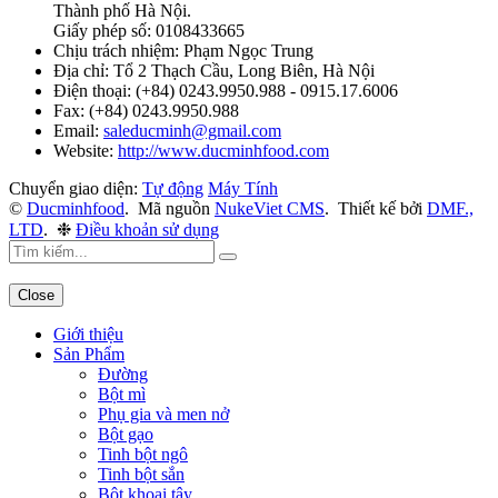
Thành phố Hà Nội.
Giấy phép số: 0108433665
Chịu trách nhiệm:
Phạm Ngọc Trung
Địa chỉ:
Tổ 2 Thạch Cầu, Long Biên, Hà Nội
Điện thoại:
(+84) 0243.9950.988 - 0915.17.6006
Fax:
(+84) 0243.9950.988
Email:
saleducminh@gmail.com
Website:
http://www.ducminhfood.com
Chuyển giao diện:
Tự động
Máy Tính
©
Ducminhfood
.
Mã nguồn
NukeViet CMS
.
Thiết kế bởi
DMF.,
LTD
.
❉
Điều khoản sử dụng
Close
Giới thiệu
Sản Phẩm
Đường
Bột mì
Phụ gia và men nở
Bột gạo
Tinh bột ngô
Tinh bột sắn
Bột khoai tây