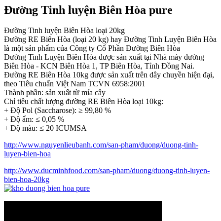
Đường Tinh luyện Biên Hòa pure
Đường Tinh luyện Biên Hòa loại 20kg
Đường RE Biên Hòa (loại 20 kg) hay Đường Tinh Luyện Biên Hòa
là một sản phẩm của Công ty Cổ Phần Đường Biên Hòa
Đường Tinh Luyện Biên Hòa được sản xuất tại Nhà máy đường
Biên Hòa - KCN Biên Hòa 1, TP Biên Hòa, Tỉnh Đồng Nai.
Đường RE Biên Hòa 10kg được sản xuất trên dây chuyền hiện đại,
theo Tiêu chuẩn Việt Nam TCVN 6958:2001
Thành phần: sản xuất từ mía cây
Chỉ tiêu chất lượng đường RE Biên Hòa loại 10kg:
+ Độ Pol (Saccharose): ≥ 99,80 %
+ Độ ẩm: ≤ 0,05 %
+ Độ màu: ≤ 20 ICUMSA
http://www.nguyenlieubanh.com/san-pham/duong/duong-tinh-
luyen-bien-hoa
http://www.ducminhfood.com/san-pham/duong/duong-tinh-luyen-
bien-hoa-20kg