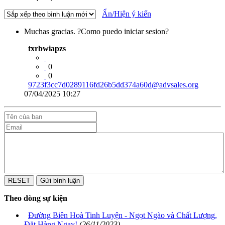
Ẩn/Hiện ý kiến
Muchas gracias. ?Como puedo iniciar sesion?
txrbwiapzs
0
0
9723f3cc7d0289116fd26b5dd374a60d@advsales.org
07/04/2025 10:27
Theo dòng sự kiện
Đường Biên Hoà Tinh Luyện - Ngọt Ngào và Chất Lượng,
Đặt Hàng Ngay!
(26/11/2023)