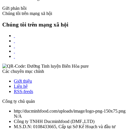
Gửi phản hồi
Chúng tôi trên mạng xã hội
Chúng tôi trên mạng xã hội
Các chuyên mục chính
Giới thiệu
Liên hệ
RSS-feeds
Công ty chủ quản
http://ducminhfood.com/uploads/image/logo-png-150x75.png
N/A
Công ty TNHH Ducminhfood
(
DMF.,LTD
)
M.S.D.N: 0108433665, Cấp tại Sở Kế Hoạch và đầu tư