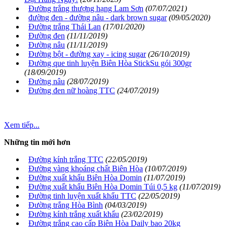
Đường trắng thượng hạng Lam Sơn
(07/07/2021)
đường đen - đường nâu - dark brown sugar
(09/05/2020)
Đường trắng Thái Lan
(17/01/2020)
Đường đen
(11/11/2019)
Đường nâu
(11/11/2019)
Đường bột - đường xay - icing sugar
(26/10/2019)
Đường que tinh luyện Biên Hòa StickSu gói 300gr
(18/09/2019)
Đường nâu
(28/07/2019)
Đường đen nữ hoàng TTC
(24/07/2019)
Xem tiếp...
Những tin mới hơn
Đường kính trắng TTC
(22/05/2019)
Đường vàng khoáng chất Biên Hòa
(10/07/2019)
Đường xuất khẩu Biên Hòa Domin
(11/07/2019)
Đường xuất khẩu Biên Hòa Domin Túi 0,5 kg
(11/07/2019)
Đường tinh luyện xuất khẩu TTC
(22/05/2019)
Đường trắng Hòa Bình
(04/03/2019)
Đường kính trắng xuất khẩu
(23/02/2019)
Đường trắng cao cấp Biên Hòa Daily bao 20kg