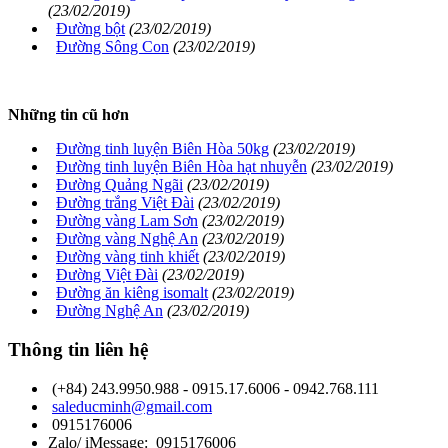
(23/02/2019)
Đường bột
(23/02/2019)
Đường Sông Con
(23/02/2019)
Những tin cũ hơn
Đường tinh luyện Biên Hòa 50kg
(23/02/2019)
Đường tinh luyện Biên Hòa hạt nhuyễn
(23/02/2019)
Đường Quảng Ngãi
(23/02/2019)
Đường trắng Việt Đài
(23/02/2019)
Đường vàng Lam Sơn
(23/02/2019)
Đường vàng Nghệ An
(23/02/2019)
Đường vàng tinh khiết
(23/02/2019)
Đường Việt Đài
(23/02/2019)
Đường ăn kiêng isomalt
(23/02/2019)
Đường Nghệ An
(23/02/2019)
Thông tin liên hệ
(+84) 243.9950.988 - 0915.17.6006 - 0942.768.111
saleducminh@gmail.com
0915176006
Zalo/ iMessage: 0915176006