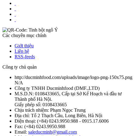
Các chuyên mục chính
Giới thiệu
Liên hệ
RSS-feeds
Công ty chủ quản
http://ducminhfood.com/uploads/image/logo-png-150x75.png
N/A
Công ty TNHH Ducminhfood
(
DMF.,LTD
)
M.S.D.N: 0108433665, Cấp tại Sở Kế Hoạch và đầu tư
Thành phố Hà Nội.
Giấy phép số: 0108433665
Chịu trách nhiệm:
Phạm Ngọc Trung
Địa chỉ:
Tổ 2 Thạch Cầu, Long Biên, Hà Nội
Điện thoại:
(+84) 0243.9950.988 - 0915.17.6006
Fax:
(+84) 0243.9950.988
Email:
saleducminh@gmail.com