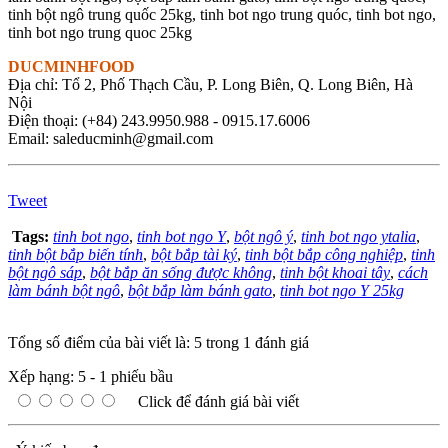
tinh bột ngô trung quốc 25kg, tinh bot ngo trung quóc, tinh bot ngo,
tinh bot ngo trung quoc 25kg
DUCMINHFOOD
Địa chỉ: Tổ 2, Phố Thạch Cầu, P. Long Biên, Q. Long Biên, Hà
Nội
Điện thoại: (+84) 243.9950.988 - 0915.17.6006
Email: saleducminh@gmail.com
Tweet
Tags:
tinh bot ngo
,
tinh bot ngo Y
,
bột ngô ý
,
tinh bot ngo ytalia
,
tinh bột bắp biến tính
,
bột bắp tài ký
,
tinh bột bắp công nghiệp
,
tinh
bột ngô sáp
,
bột bắp ăn sống được không
,
tinh bột khoai tây
,
cách
làm bánh bột ngô
,
bột bắp làm bánh gato
,
tinh bot ngo Y 25kg
Tổng số điểm của bài viết là: 5 trong 1 đánh giá
Xếp hạng:
5
-
1
phiếu bầu
Click để đánh giá bài viết