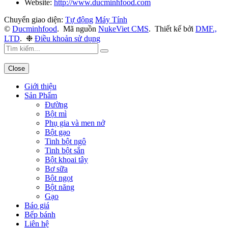
Website:
http://www.ducminhfood.com
Chuyển giao diện:
Tự động
Máy Tính
©
Ducminhfood
.
Mã nguồn
NukeViet CMS
.
Thiết kế bởi
DMF.,
LTD
.
❉
Điều khoản sử dụng
Close
Giới thiệu
Sản Phẩm
Đường
Bột mì
Phụ gia và men nở
Bột gạo
Tinh bột ngô
Tinh bột sắn
Bột khoai tây
Bơ sữa
Bột ngọt
Bột năng
Gạo
Báo giá
Bếp bánh
Liên hệ