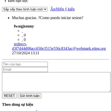
Ý kiến bạn đọc
Ẩn/Hiện ý kiến
Muchas gracias. ?Como puedo iniciar sesion?
fwaqjxouny
0
0
redirect-
43f7d44d08acc650e3515e556c8343ac@webmark.eting.org
27/10/2024 13:11
Theo dòng sự kiện