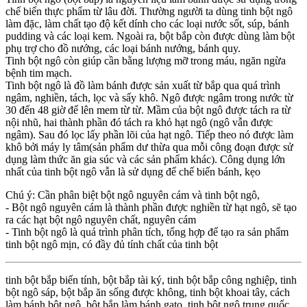
chế biến thực phẩm từ lâu đời. Thường người ta dùng tinh bột ngô
làm đặc, làm chất tạo độ kết dính cho các loại nước sốt, súp, bánh
pudding và các loại kem. Ngoài ra, bột bắp còn được dùng làm bột
phụ trợ cho đồ nướng, các loại bánh nướng, bánh quy.
Tinh bột ngô còn giúp cần bằng lượng mỡ trong máu, ngăn ngừa
bệnh tim mạch.
Tinh bột ngô là đồ làm bánh được sản xuất từ bắp qua quá trình
ngâm, nghiền, tách, lọc và sấy khô. Ngô được ngâm trong nước từ
30 đến 48 giờ để lên mem từ từ. Mầm của bột ngô được tách ra từ
nội nhũ, hai thành phần đó tách ra khỏ hạt ngô (ngô vẫn được
ngâm). Sau đó lọc lấy phần lõi của hạt ngô. Tiếp theo nó được làm
khô bởi máy ly tâm(sản phẩm dư thừa qua mỗi công đoạn được sử
dụng làm thức ăn gia súc và các sản phẩm khác). Công dụng lớn
nhất của tinh bột ngô vẫn là sử dụng để chế biến bánh, kẹo
Chú ý: Cần phân biệt bột ngô nguyên cám và tinh bột ngô,
- Bột ngô nguyên cám là thành phần được nghiền từ hạt ngô, sẽ tạo
ra các hạt bột ngô nguyên chất, nguyên cám
- Tinh bột ngô là quá trình phân tích, tổng hợp để tạo ra sản phẩm
tinh bột ngô mịn, có đầy đủ tính chất của tinh bột
tinh bột bắp biến tính, bột bắp tài ký, tinh bột bắp công nghiệp, tinh
bột ngô sáp, bột bắp ăn sống được không, tinh bột khoai tây, cách
làm bánh bột ngô, bột bắp làm bánh gato, tinh bột ngô trung quốc,